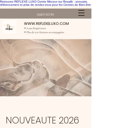
Retrouvez REFLEXE LUXO Centre Minceur sur Resalib : annuaire,
référencement et prise de rendez-vous pour les Centres de Bien-être
0680740789
WWW.REFLEXELUXO.COM
⭐ 8 ans d'expérience
⭐ Plus de 700 femmes accompagnées
NOUVEAUTE 2026