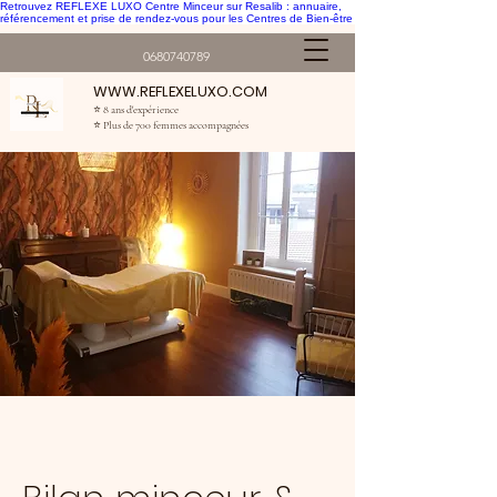
Retrouvez REFLEXE LUXO Centre Minceur sur Resalib : annuaire,
référencement et prise de rendez-vous pour les Centres de Bien-être
0680740789
WWW.REFLEXELUXO.COM
⭐ 8 ans d'expérience
⭐ Plus de 700 femmes accompagnées