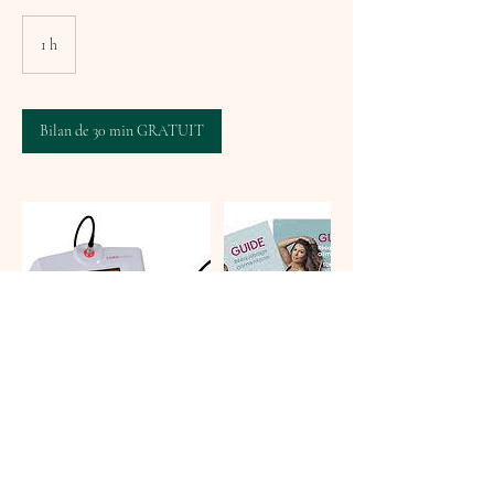
1 h
1
Bilan de 30 min GRATUIT
Coordonnées