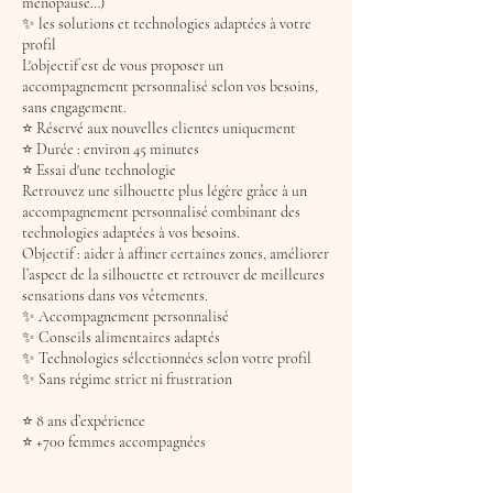
ménopause…)
✨ les solutions et technologies adaptées à votre
profil
L'objectif est de vous proposer un
accompagnement personnalisé selon vos besoins,
sans engagement.
⭐ Réservé aux nouvelles clientes uniquement
⭐ Durée : environ 45 minutes
⭐ Essai d'une technologie
Retrouvez une silhouette plus légère grâce à un
accompagnement personnalisé combinant des
technologies adaptées à vos besoins.
Objectif : aider à affiner certaines zones, améliorer
l’aspect de la silhouette et retrouver de meilleures
sensations dans vos vêtements.
✨ Accompagnement personnalisé
✨ Conseils alimentaires adaptés
✨ Technologies sélectionnées selon votre profil
✨ Sans régime strict ni frustration
⭐ 8 ans d’expérience
⭐ +700 femmes accompagnées