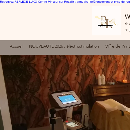
Retrouvez REFLEXE LUXO Centre Minceur sur Resalib : annuaire, référencement et prise de ren
W
⭐ 8
⭐ 
Accueil
NOUVEAUTE 2026 : éléctrostimulation
Offre de Pri