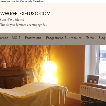
dez-vous pour les Centres de Bien-être
WW.REFLEXELUXO.COM
 ans d'expérience
Plus de 700 femmes accompagnées
ntemps 1 MOIS
Prestations
Programme Sur Mesure
Tarifs
Blog