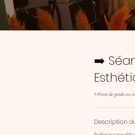
➡️ Séa
Esthét
✨Perte de poids ou es
Description d
Forfait en cours déjà 