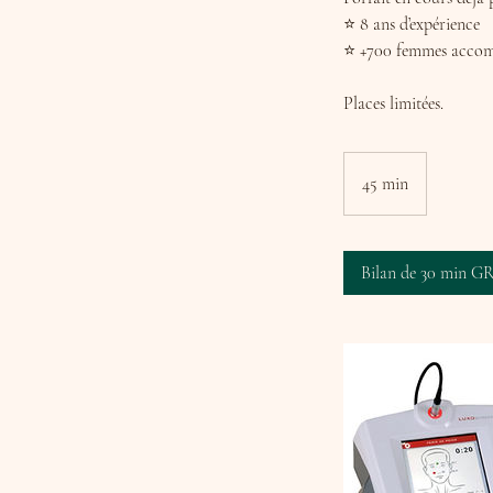
⭐ 8 ans d’expérience
⭐ +700 femmes accom
Places limitées.
45 min
4
5
m
i
Bilan de 30 min 
n