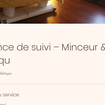
nce de suivi – Minceur 
iqu
thétique
u service
payé.