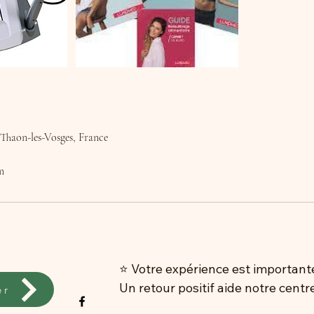
Thaon-les-Vosges, France
m
⭐ Votre expérience est importante
Un retour positif aide notre centre
er
En cas de remarque ou d’insatisfa